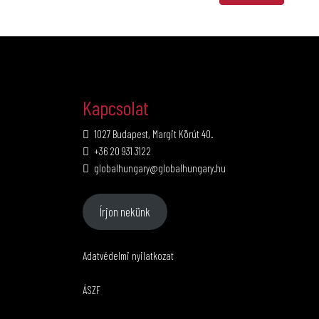
Kapcsolat
1027 Budapest, Margit Körút 40.
+36 20 931 3122
globalhungary@globalhungary.hu
Írjon nekünk
Adatvédelmi nyilatkozat
ÁSZF