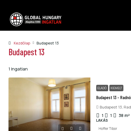
Kezdőlap
Budapest 13
Budapest 13
1 Ingatlan
ELADÓ
KIEMELT
Budapest 13 – Radnót
Budapest 13, Radn
1
1
38
m²
LAKÁS
Hoffer Tibor