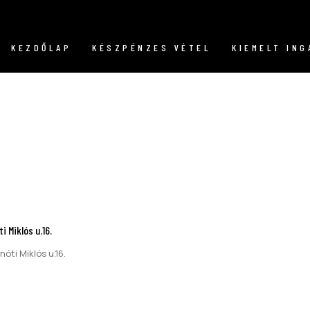
KEZDŐLAP
KÉSZPÉNZES VÉTEL
KIEMELT IN
i Miklós u.16.
óti Miklós u.16.