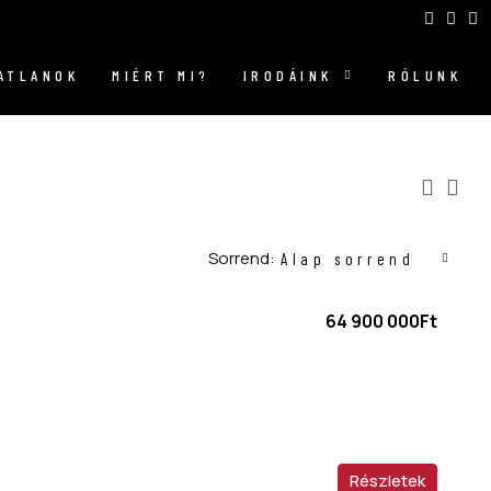
GATLANOK
MIÉRT MI?
IRODÁINK
RÓLUNK
Sorrend:
Alap sorrend
64 900 000Ft
Részletek