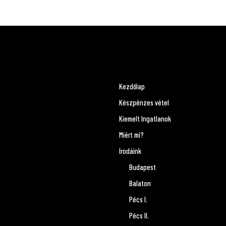
Kezdőlap
Készpénzes vétel
Kiemelt Ingatlanok
Miért mi?
Irodáink
Budapest
Balaton
Pécs I.
Pécs II.