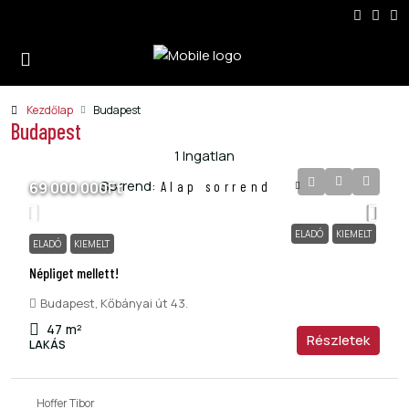
Kezdőlap
Budapest
Budapest
1 Ingatlan
Sorrend:
69 000 000Ft
Alap sorrend
ELADÓ
KIEMELT
ELADÓ
KIEMELT
Népliget mellett!
Budapest, Kőbányai út 43.
47
m²
Részletek
LAKÁS
Hoffer Tibor