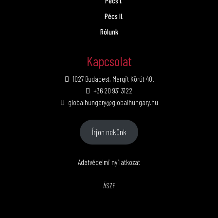
Pécs I.
Pécs II.
Rólunk
Kapcsolat
1027 Budapest, Margit Körút 40.
+36 20 931 3122
globalhungary@globalhungary.hu
Írjon nekünk
Adatvédelmi nyilatkozat
ÁSZF