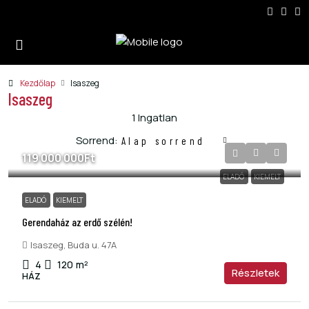
Kezdőlap
Isaszeg
Isaszeg
1 Ingatlan
Sorrend:
Alap sorrend
119 000 000Ft
ELADÓ
KIEMELT
ELADÓ
KIEMELT
Gerendaház az erdő szélén!
Isaszeg, Buda u. 47A
4
120
m²
Részletek
HÁZ