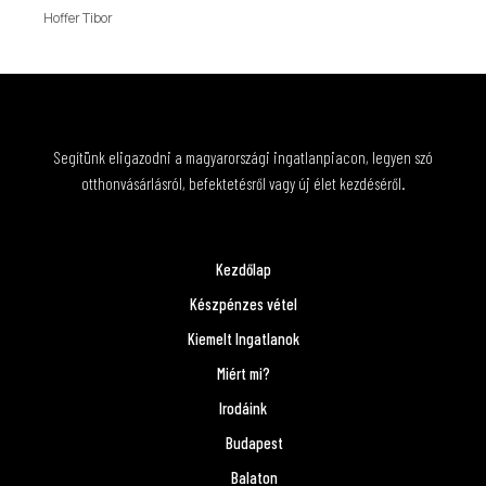
Hoffer Tibor
Segítünk eligazodni a magyarországi ingatlanpiacon, legyen szó
otthonvásárlásról, befektetésről vagy új élet kezdéséről.
Kezdőlap
Készpénzes vétel
Kiemelt Ingatlanok
Miért mi?
Irodáink
Budapest
Balaton