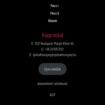
Pécs I.
Pécs II.
Rólunk
Kapcsolat
1027 Budapest, Margit Körút 40.
+36 20 931 3122
globalhungary@globalhungary.hu
Írjon nekünk
Adatvédelmi nyilatkozat
ÁSZF