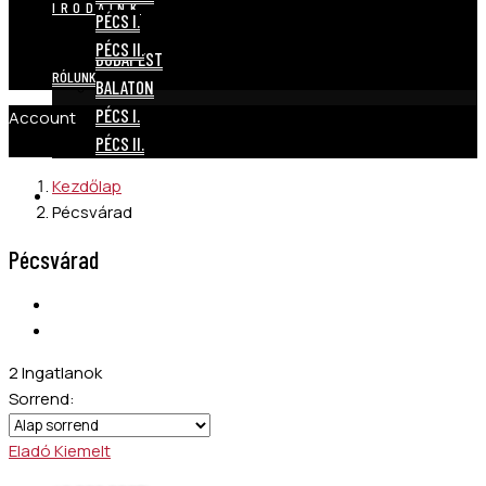
IRODÁINK
PÉCS I.
PÉCS II.
BUDAPEST
RÓLUNK
BALATON
PÉCS I.
Account
PÉCS II.
Kezdőlap
RÓLUNK
Pécsvárad
Pécsvárad
2 Ingatlanok
Sorrend:
Eladó
Kiemelt