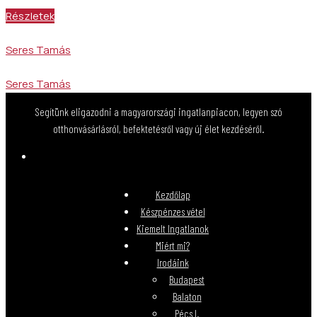
Részletek
Seres Tamás
Seres Tamás
Segítünk eligazodni a magyarországi ingatlanpiacon, legyen szó
otthonvásárlásról, befektetésről vagy új élet kezdéséről.
Kezdőlap
Készpénzes vétel
Kiemelt Ingatlanok
Miért mi?
Irodáink
Budapest
Balaton
Pécs I.