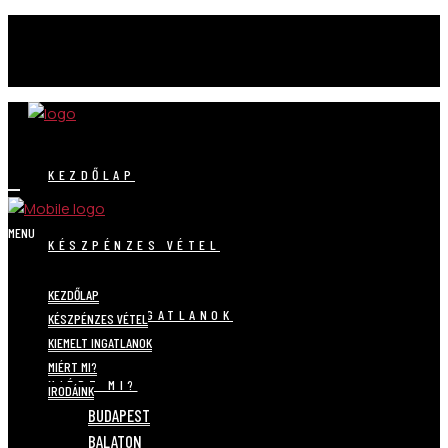
KEZDŐLAP
MENU
KÉSZPÉNZES VÉTEL
KEZDŐLAP
KIEMELT INGATLANOK
KÉSZPÉNZES VÉTEL
KIEMELT INGATLANOK
MIÉRT MI?
MIÉRT MI?
IRODÁINK
BUDAPEST
BALATON