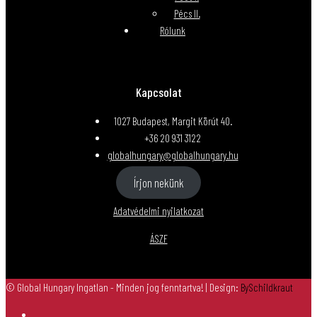
Pécs II.
Rólunk
Kapcsolat
1027 Budapest, Margit Körút 40.
+36 20 931 3122
globalhungary@globalhungary.hu
Írjon nekünk
Adatvédelmi nyilatkozat
ÁSZF
© Global Hungary Ingatlan - Minden jog fenntartva!
| Design:
BySchildkraut