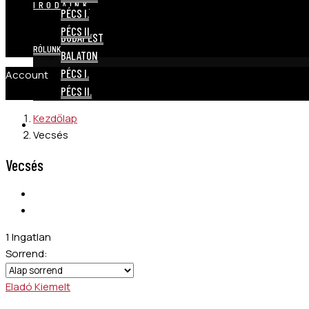
IRODÁINK
PÉCS I.
PÉCS II.
BUDAPEST
RÓLUNK
BALATON
PÉCS I.
Account
PÉCS II.
Kezdőlap
RÓLUNK
Vecsés
Vecsés
1 Ingatlan
Sorrend:
Eladó
Kiemelt