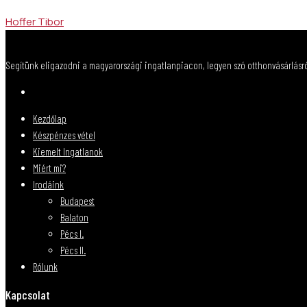
Hoffer Tibor
Segítünk eligazodni a magyarországi ingatlanpiacon, legyen szó otthonvásárlásról,
Kezdőlap
Készpénzes vétel
Kiemelt Ingatlanok
Miért mi?
Irodáink
Budapest
Balaton
Pécs I.
Pécs II.
Rólunk
Kapcsolat