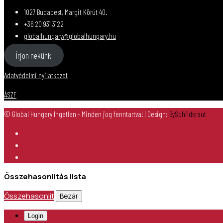
1027 Budapest, Margit Körút 40.
+36 20 931 3122
globalhungary@globalhungary.hu
Írjon nekünk
Adatvédelmi nyilatkozat
ÁSZF
© Global Hungary Ingatlan - Minden jog fenntartva!
| Design:
BySchildkraut
Összehasonlitás lista
Összehasonlít
Bezár
Login