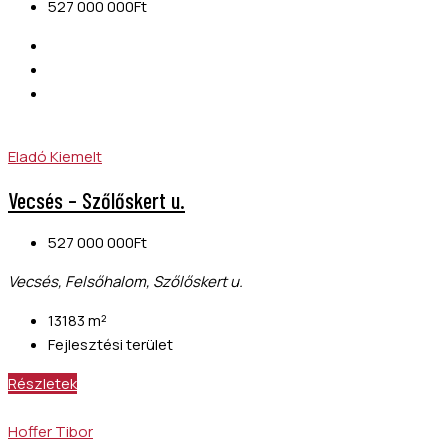
527 000 000Ft
Eladó
Kiemelt
Vecsés – Szőlőskert u.
527 000 000Ft
Vecsés, Felsőhalom, Szőlőskert u.
13183
m²
Fejlesztési terület
Részletek
Hoffer Tibor