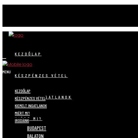
KEZDŐLAP
MENU
KÉSZPÉNZES VÉTEL
KEZDŐLAP
KIEMELT INGATLANOK
KÉSZPÉNZES VÉTEL
KIEMELT INGATLANOK
MIÉRT MI?
MIÉRT MI?
IRODÁINK
BUDAPEST
BALATON