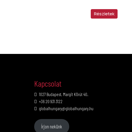
Részletek
Kapcsolat
1027 Budapest, Margit Körút 40.
+36 20 931 3122
globalhungary@globalhungary.hu
Írjon nekünk