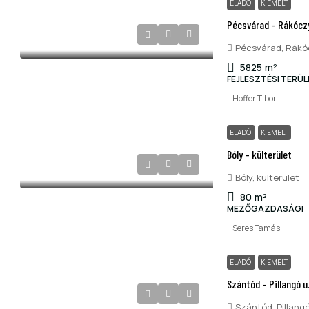
ELADÓ
KIEMELT
Pécsvárad – Rákóczy
Pécsvárad, Rákóc
5825
m²
FEJLESZTÉSI TERÜL
Hoffer Tibor
ELADÓ
KIEMELT
Bóly – külterület
Bóly, külterület
80
m²
MEZŐGAZDASÁGI
Seres Tamás
ELADÓ
KIEMELT
Szántód – Pillangó u.
Szántód, Pillangó