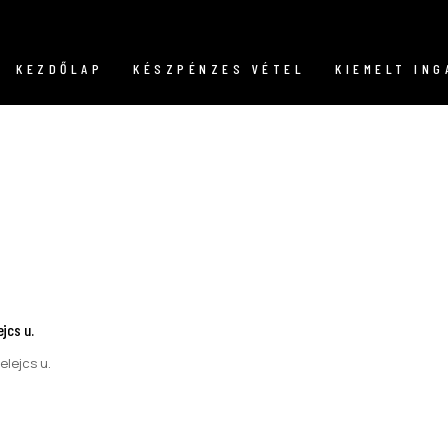
KEZDŐLAP
KÉSZPÉNZES VÉTEL
KIEMELT IN
jcs u.
elejcs u.