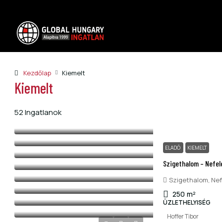
Kezdőlap
Kiemelt
Kiemelt
52 Ingatlanok
ELADÓ
KIEMELT
Szigethalom – Nefele
Szigethalom, Nef
250
m²
ÜZLETHELYISÉG
Hoffer Tibor