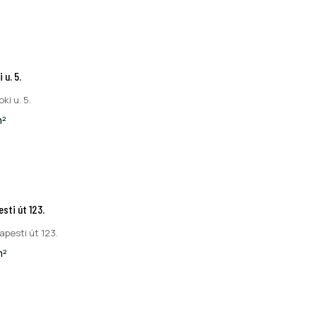
 u. 5.
ki u. 5.
²
sti út 123.
apesti út 123.
m²