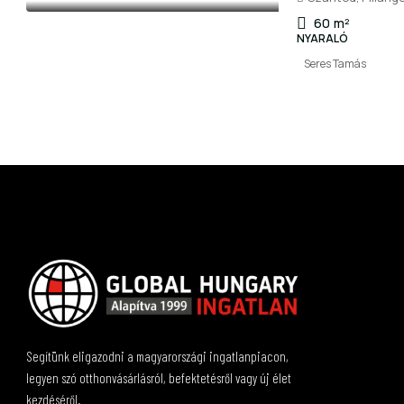
60
m²
NYARALÓ
Seres Tamás
Segítünk eligazodni a magyarországi ingatlanpiacon,
legyen szó otthonvásárlásról, befektetésről vagy új élet
kezdéséről.