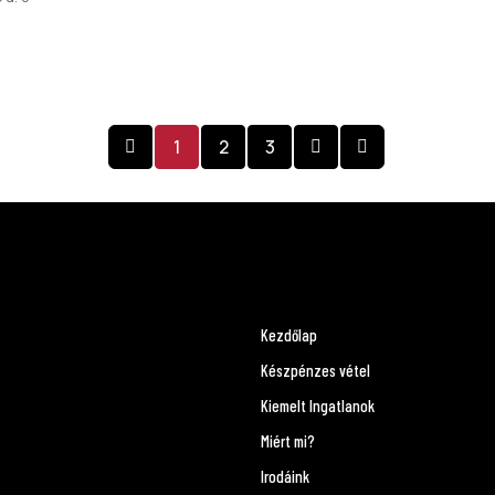
1
2
3
Kezdőlap
Készpénzes vétel
Kiemelt Ingatlanok
Miért mi?
Irodáink