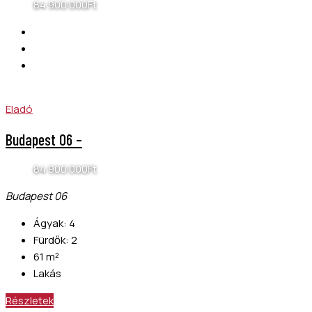
84 900 000Ft
Eladó
Budapest 06 –
84 900 000Ft
Budapest 06
Ágyak:
4
Fürdők:
2
61
m²
Lakás
Részletek