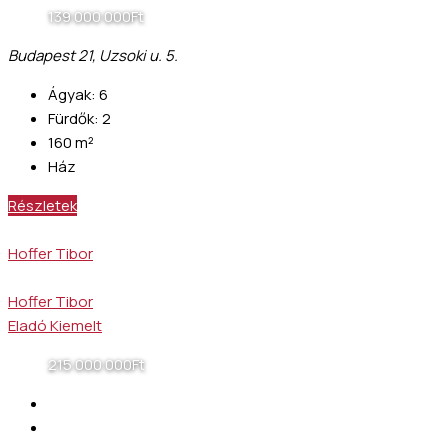
139 000 000Ft
Budapest 21, Uzsoki u. 5.
Ágyak:
6
Fürdők:
2
160
m²
Ház
Részletek
Hoffer Tibor
Hoffer Tibor
Eladó
Kiemelt
215 000 000Ft