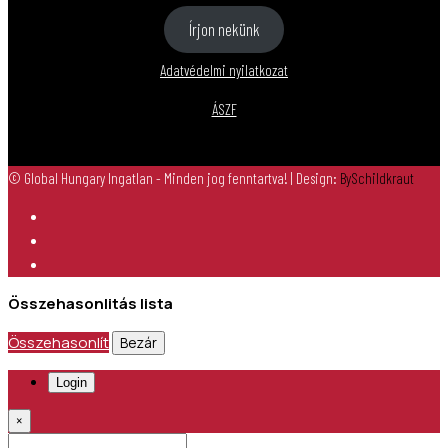
Írjon nekünk
Adatvédelmi nyilatkozat
ÁSZF
© Global Hungary Ingatlan - Minden jog fenntartva!
| Design:
BySchildkraut
Összehasonlitás lista
Összehasonlít
Bezár
Login
×