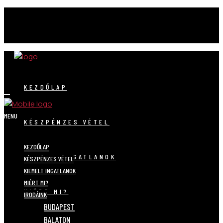
KEZDŐLAP
MENU
KÉSZPÉNZES VÉTEL
KEZDŐLAP
KIEMELT INGATLANOK
KÉSZPÉNZES VÉTEL
KIEMELT INGATLANOK
MIÉRT MI?
MIÉRT MI?
IRODÁINK
BUDAPEST
BALATON