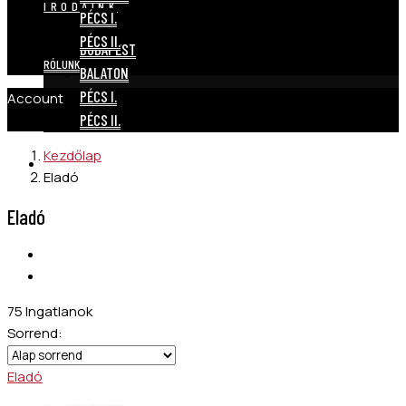
IRODÁINK
PÉCS I.
PÉCS II.
BUDAPEST
RÓLUNK
BALATON
PÉCS I.
Account
PÉCS II.
Kezdőlap
RÓLUNK
Eladó
Eladó
75 Ingatlanok
Sorrend:
Eladó