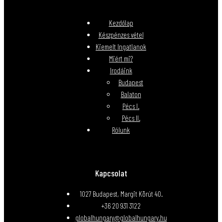
Kezdőlap
Készpénzes vétel
Kiemelt Ingatlanok
Miért mi?
Irodáink
Budapest
Balaton
Pécs I.
Pécs II.
Rólunk
Kapcsolat
1027 Budapest, Margit Körút 40.
+36 20 931 3122
globalhungary@globalhungary.hu