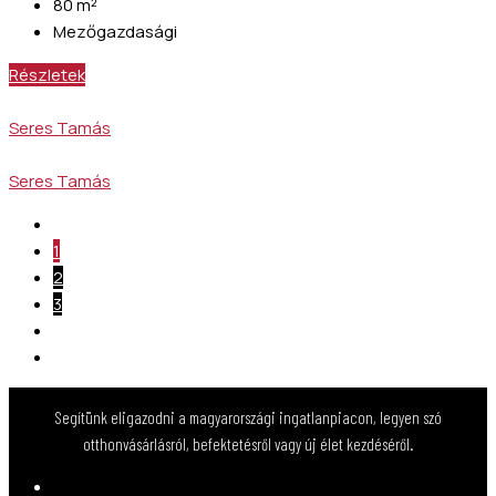
80
m²
Mezőgazdasági
Részletek
Seres Tamás
Seres Tamás
1
2
3
Segítünk eligazodni a magyarországi ingatlanpiacon, legyen szó
otthonvásárlásról, befektetésről vagy új élet kezdéséről.