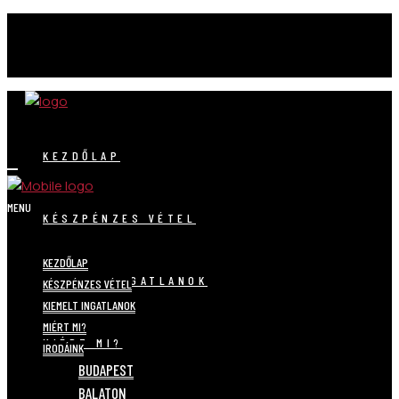
KEZDŐLAP
MENU
KÉSZPÉNZES VÉTEL
KEZDŐLAP
KIEMELT INGATLANOK
KÉSZPÉNZES VÉTEL
KIEMELT INGATLANOK
MIÉRT MI?
MIÉRT MI?
IRODÁINK
BUDAPEST
BALATON