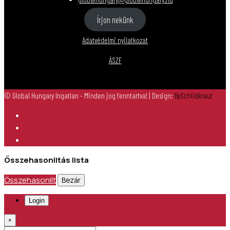
Írjon nekünk
Adatvédelmi nyilatkozat
ÁSZF
© Global Hungary Ingatlan - Minden jog fenntartva!
| Design:
BySchildkraut
Összehasonlitás lista
Összehasonlít
Bezár
Login
×