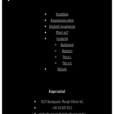
Kezdőlap
Készpénzes vétel
Kiemelt Ingatlanok
Miért mi?
Irodáink
Budapest
Balaton
Pécs I.
Pécs II.
Rólunk
Kapcsolat
1027 Budapest, Margit Körút 40.
+36 20 931 3122
globalhungary@globalhungary.hu