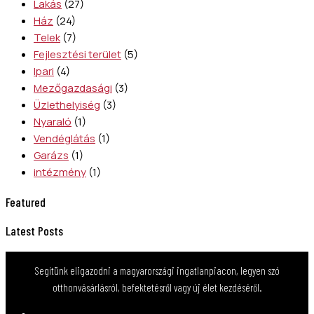
Lakás
(27)
Ház
(24)
Telek
(7)
Fejlesztési terület
(5)
Ipari
(4)
Mezőgazdasági
(3)
Üzlethelyiség
(3)
Nyaraló
(1)
Vendéglátás
(1)
Garázs
(1)
intézmény
(1)
Featured
Latest Posts
Segítünk eligazodni a magyarországi ingatlanpiacon, legyen szó
otthonvásárlásról, befektetésről vagy új élet kezdéséről.