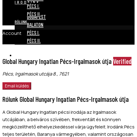
IRODÁINK
PÉCS I.
PÉCS II.
BUDAPEST
RÓLUNK
BALATON
PÉCS I.
Account
PÉCS II.
RÓLUNK
Global Hungary Ingatlan Pécs-Irgalmasok útja
Verified
Pécs, Irgalmasok utcája 8., 7621
Email küldés
Rólunk Global Hungary Ingatlan Pécs-Irgalmasok útja
A Global Hungary Ingatlan pécsi irodája az Irgalmasok
utcájában, a belváros szívében, frekventált és könnyen
megközelíthető elhelyezkedéssel várja ügyfeleit. Irodánk Pécs
teljes területén, Baranya vármegyében, valamint országosan