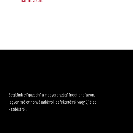
Bálint Zsolt
Segítünk eligazodni a magyarországi ingatlanpiacon,
legyen szó otthonvásárlásról, befektetésről vagy új élet
kezdéséről.