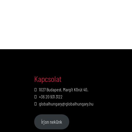
Kapcsolat
1027 Budapest, Margit Körút 40.
+36 20 931 3122
globalhungary@globalhungary.hu
Írjon nekünk