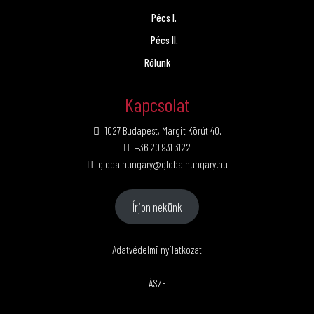
Pécs I.
Pécs II.
Rólunk
Kapcsolat
1027 Budapest, Margit Körút 40.
+36 20 931 3122
globalhungary@globalhungary.hu
Írjon nekünk
Adatvédelmi nyilatkozat
ÁSZF