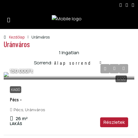
Kezdőlap
Uránváros
Uránváros
1 Ingatlan
Sorrend:
Alap sorrend
150 000Ft
KIADÓ
KIADÓ
Pécs –
Pécs, Uránváros
26
m²
Részletek
LAKÁS