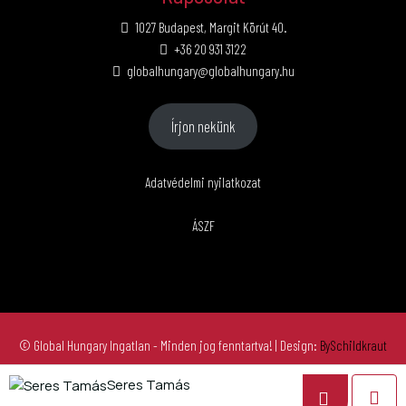
1027 Budapest, Margit Körút 40.
+36 20 931 3122
globalhungary@globalhungary.hu
Írjon nekünk
Adatvédelmi nyilatkozat
ÁSZF
© Global Hungary Ingatlan - Minden jog fenntartva!
| Design:
BySchildkraut
Seres Tamás