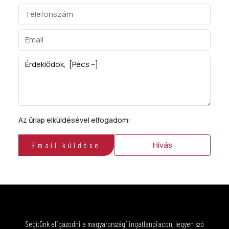
Az űrlap elküldésével elfogadom:
ÁSZF
Hívás
Email küldése
Segítünk eligazodni a magyarországi ingatlanpiacon, legyen szó