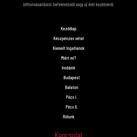
otthonvásárlásról, befektetésről vagy új élet kezdéséről.
Kezdőlap
Készpénzes vétel
Kiemelt Ingatlanok
Miért mi?
Irodáink
Budapest
Balaton
Pécs I.
Pécs II.
Rólunk
Kapcsolat