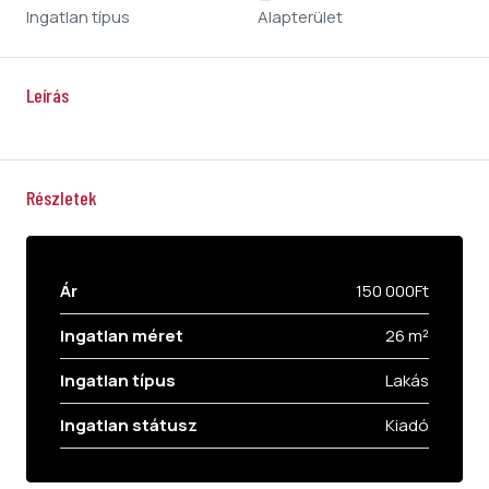
Ingatlan típus
Alapterület
Leírás
Részletek
Ár
150 000Ft
Ingatlan méret
26 m²
Ingatlan típus
Lakás
Ingatlan státusz
Kiadó