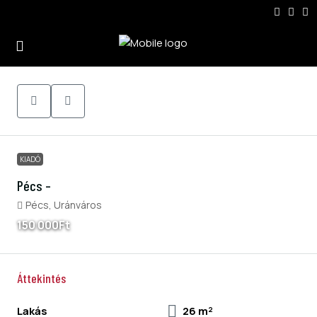
KIADÓ
Pécs –
Pécs, Uránváros
150 000Ft
Áttekintés
Lakás
26 m²