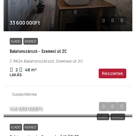
33 600 000Ft
ELADÓ
KIEMELT
Balatonszárszó – Szemesi út 2C
8624 Balatonszárszó, Szemesi út 2C
2
48
m²
Részletek
LAKÁS
Gulyás Mónika
149 000 000Ft
ELADÓ
KIEMELT
ELADÓ
KIEMELT