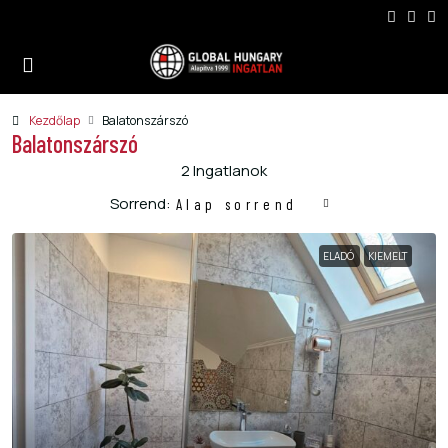
Kezdőlap
Balatonszárszó
Balatonszárszó
2 Ingatlanok
Sorrend:
Alap sorrend
ELADÓ
KIEMELT