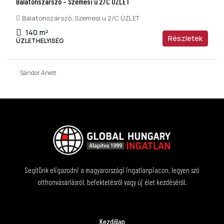
Balatonszárszó – Szemesi u 2/C ÜZLET
Balatonszárszó, Szemesi u 2/C ÜZLET
140
m²
Részletek
ÜZLETHELYISÉG
Sándor Anett
Segítünk eligazodni a magyarországi ingatlanpiacon, legyen szó
otthonvásárlásról, befektetésről vagy új élet kezdéséről.
Kezdőlap