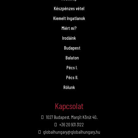
Készpénzes vétel
Kiemelt Ingatlanok
Miért mi?
Irodáink
Budapest
Balaton
Pécs I.
Pécs II.
Rólunk
Kapcsolat
1027 Budapest, Margit Körút 40.
+36 20 931 3122
globalhungary@globalhungary.hu