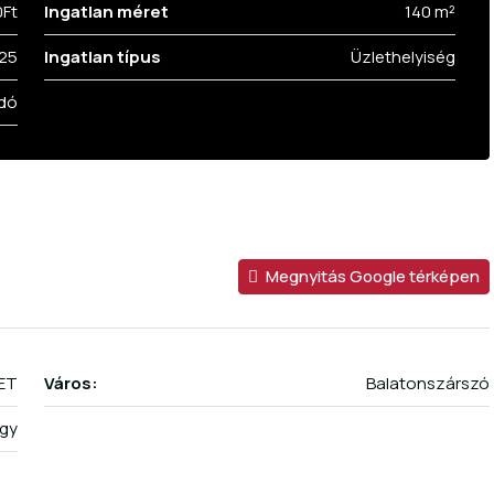
0Ft
Ingatlan méret
140 m²
25
Ingatlan típus
Üzlethelyiség
dó
Megnyitás Google térképen
ET
Város:
Balatonszárszó
gy