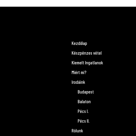
Kezdőlap
Készpénzes vétel
Kiemelt Ingatlanok
Miért mi?
Irodáink
Budapest
Balaton
Pécs I.
Pécs II.
Rólunk