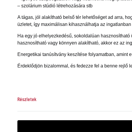
– szolárium stúdió létrehozására stb
A tágas, jól alakítható belső tér lehetőséget ad arra, ho
üzletet, így maximálisan kihasználhatja az ingatlanban r
Ha egy jó elhelyezkedésű, sokoldalúan hasznosítható ü
hasznosítható vagy könnyen alakítható, akkor ez az ing
Energetikai tanúsítvány keszítése folyamatban, amint elk
Érdeklődjön bizalommal, és fedezze fel a benne rejlő 
Részletek