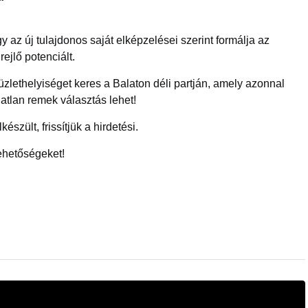
gy az új tulajdonos saját elképzelései szerint formálja az
ejlő potenciált.
zlethelyiséget keres a Balaton déli partján, amely azonnal
atlan remek választás lehet!
észült, frissítjük a hirdetési.
lehetőségeket!