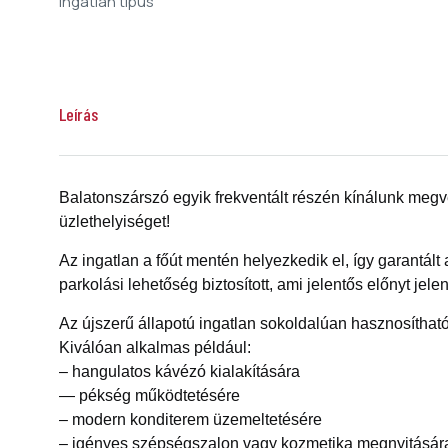
Ingatlan típus
Leírás
Balatonszárszó egyik frekventált részén kínálunk megv
üzlethelyiséget!
Az űrlap elküldésével elfogadom:
ÁSZF
Az ingatlan a főút mentén helyezkedik el, így garantált
Hívás
parkolási lehetőség biztosított, ami jelentős előnyt je
Email küldése
Az újszerű állapotú ingatlan sokoldalúan hasznosítható,
Kiválóan alkalmas például:
– hangulatos kávézó kialakítására
— pékség működtetésére
– modern konditerem üzemeltetésére
– igényes szépségszalon vagy kozmetika megnyitásár