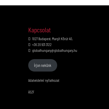
Kapcsolat
1027 Budapest, Margit Körút 40.
+36 20 931 3122
globalhungary@globalhungary.hu
Írjon nekünk
Adatvédelmi nyilatkozat
ÁSZF