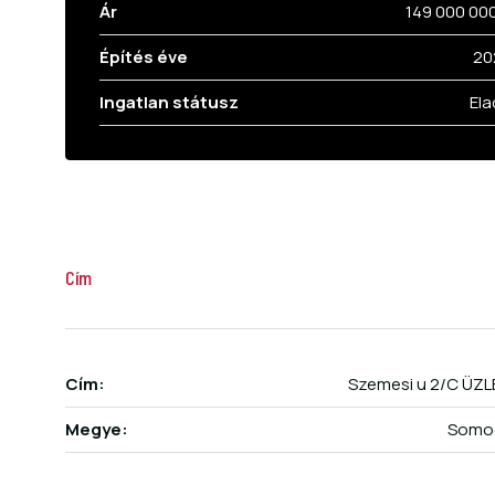
Ár
149 000 00
Építés éve
20
Ingatlan státusz
Ela
Cím
Cím:
Szemesi u 2/C ÜZL
Megye:
Somo