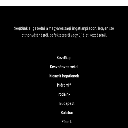
Segítünk eligazodni a magyarországi ingatlanpiacon, legyen szó
otthonvásárlásról, befektetésről vagy új élet kezdéséről.
Kezdőlap
Készpénzes vétel
Kiemelt Ingatlanok
Miért mi?
Irodáink
Budapest
Balaton
Pécs I.