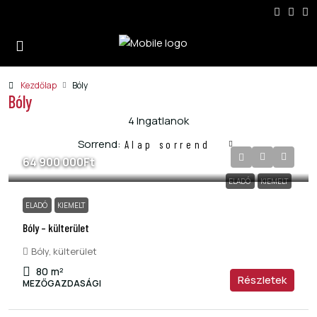
Kezdőlap
Bóly
Bóly
4 Ingatlanok
Sorrend:
Alap sorrend
64 900 000Ft
ELADÓ
KIEMELT
ELADÓ
KIEMELT
Bóly – külterület
Bóly, külterület
80
m²
Részletek
MEZŐGAZDASÁGI