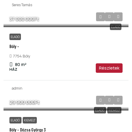
Seres Tamás
37 000 000Ft
ELADÓ
ELADÓ
Bóly –
7754 Bóly
80
m²
Részletek
HÁZ
admin
29 900 000Ft
ELADÓ
KIEMELT
ELADÓ
KIEMELT
Bóly – Dózsa György 3