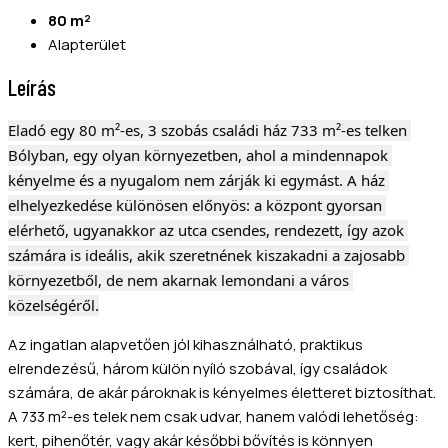
80 m²
Alapterület
Leírás
Eladó egy 80 m²-es, 3 szobás családi ház 733 m²-es telken 
Bólyban, egy olyan környezetben, ahol a mindennapok 
kényelme és a nyugalom nem zárják ki egymást. A ház 
elhelyezkedése különösen előnyös: a központ gyorsan 
elérhető, ugyanakkor az utca csendes, rendezett, így azok 
számára is ideális, akik szeretnének kiszakadni a zajosabb 
környezetből, de nem akarnak lemondani a város 
közelségéről.
Az ingatlan alapvetően jól kihasználható, praktikus
elrendezésű, három külön nyíló szobával, így családok
számára, de akár pároknak is kényelmes életteret biztosíthat.
A 733 m²-es telek nem csak udvar, hanem valódi lehetőség:
kert, pihenőtér, vagy akár későbbi bővítés is könnyen