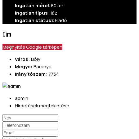
Ingatlan méret
80 m²
Ingatlan típus
Ház
Ingatlan státusz
Eladó
Cím
Megnyitás Google térképen
Város:
Bóly
Megye:
Baranya
Irányítószám:
7754
admin
Hirdetések megtekintése