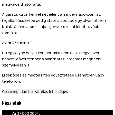
megvalósítható rajta.
A garázs külön kényelmet jelent a mindennapokban, az
ingatlan összképe pedig stabil alapot ad egy olyan otthon
kialakításához, amit saját igények szerint lehet tovább
formálni.
Az ár 37,9 millió Ft
Ha egy olyan helyet keresel, amit nem csak megveszel,
hanem idővel otthonná alakíthatsz, érdemes megnézni
személyesen is.
Érdeklődés és megtekintés egyeztetése üzenetben vagy
telefonon.
Csere ingatlan beszámítás lehetséges
Részletek
Ár
37 000 000Ft