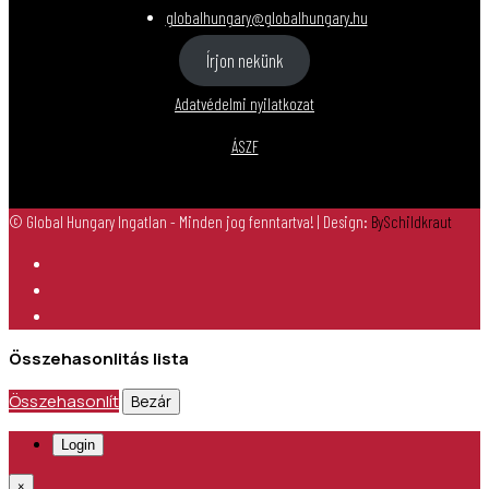
globalhungary@globalhungary.hu
Írjon nekünk
Adatvédelmi nyilatkozat
ÁSZF
© Global Hungary Ingatlan - Minden jog fenntartva!
| Design:
BySchildkraut
Összehasonlitás lista
Összehasonlít
Bezár
Login
×