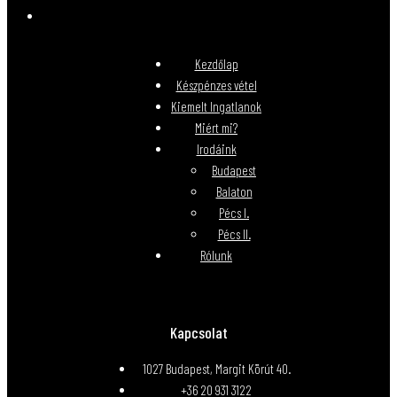
Kezdőlap
Készpénzes vétel
Kiemelt Ingatlanok
Miért mi?
Irodáink
Budapest
Balaton
Pécs I.
Pécs II.
Rólunk
Kapcsolat
1027 Budapest, Margit Körút 40.
+36 20 931 3122