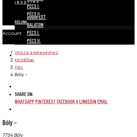
IRODÁINK
PÉCS I.
PÉCS II.
BUDAPEST
RÓLUNK
BALATON
PÉCS I.
Account
PÉCS II.
Vissza a kereséshez
RÓLUNK
Kezdőlap
Ház
Bóly –
SHARE ON:
WHATSAPP
PINTEREST
FACEBOOK
X
LINKEDIN
EMAIL
Bóly –
7754 Bóly