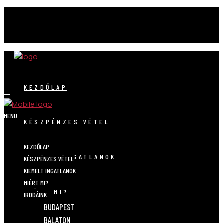
KEZDŐLAP
MENU
KÉSZPÉNZES VÉTEL
KEZDŐLAP
KIEMELT INGATLANOK
KÉSZPÉNZES VÉTEL
KIEMELT INGATLANOK
MIÉRT MI?
MIÉRT MI?
IRODÁINK
BUDAPEST
BALATON