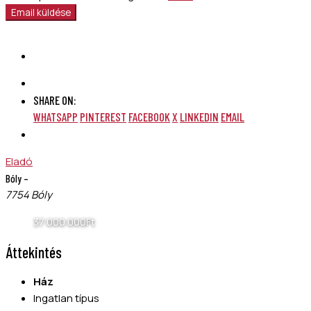
Email küldése
SHARE ON:
WHATSAPP
PINTEREST
FACEBOOK
X
LINKEDIN
EMAIL
Eladó
Bóly –
7754 Bóly
37 000 000Ft
Áttekintés
Ház
Ingatlan típus