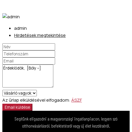
admin
Hirdetések megtekintése
Az űrlap elküldésével elfogadom:
ÁSZF
Email küldése
Segítünk eligazodni a magyarországi ingatlanpiacon, legyen szó
otthonvásárlásról, befektetésről vagy új élet kezdéséről.