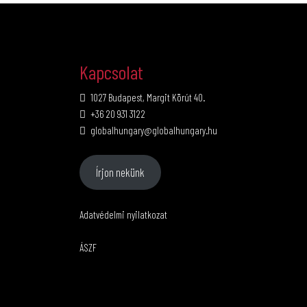
Kapcsolat
1027 Budapest, Margit Körút 40.
+36 20 931 3122
globalhungary@globalhungary.hu
Írjon nekünk
Adatvédelmi nyilatkozat
ÁSZF