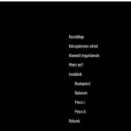
Kezdőlap
Készpénzes vétel
Kiemelt Ingatlanok
Miért mi?
Irodáink
Budapest
Balaton
Pécs I.
Pécs II.
Rólunk