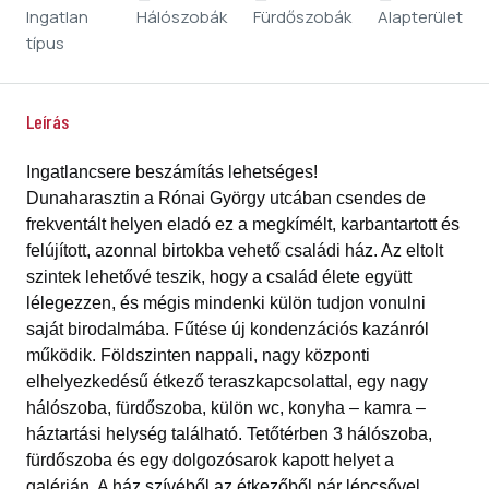
Ingatlan
Hálószobák
Fürdőszobák
Alapterület
típus
Leírás
Ingatlancsere beszámítás lehetséges!
Dunaharasztin a Rónai György utcában csendes de
frekventált helyen eladó ez a megkímélt, karbantartott és
felújított, azonnal birtokba vehető családi ház. Az eltolt
szintek lehetővé teszik, hogy a család élete együtt
lélegezzen, és mégis mindenki külön tudjon vonulni
saját birodalmába. Fűtése új kondenzációs kazánról
működik. Földszinten nappali, nagy központi
elhelyezkedésű étkező teraszkapcsolattal, egy nagy
hálószoba, fürdőszoba, külön wc, konyha – kamra –
háztartási helység található. Tetőtérben 3 hálószoba,
fürdőszoba és egy dolgozósarok kapott helyet a
galérián. A ház szívéből az étkezőből pár lépcsővel