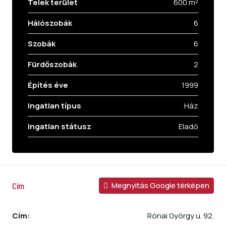
Telek terület
600 m²
Hálószobák
6
Szobák
6
Fürdőszobák
2
Építés éve
1999
Ingatlan típus
Ház
Ingatlan státusz
Eladó
Cím
Megnyitás Google térképen
Cím:
Rónai György u. 92.