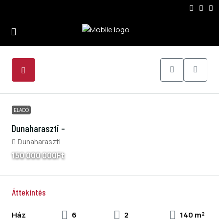
17
ELADÓ
Dunaharaszti –
Dunaharaszti
150 000 000Ft
Áttekintés
Ház
6
2
140 m²