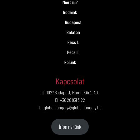
Miért mi?
Irodáink
Budapest
Balaton
Pécs I.
Pécs II.
Rólunk
Kapcsolat
1027 Budapest, Margit Körút 40.
+36 20 931 3122
globalhungary@globalhungary.hu
Írjon nekünk