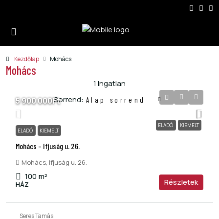
Kezdőlap
Mohács
Mohács
1 Ingatlan
Sorrend:
5 900 000Ft
Alap sorrend
ELADÓ
KIEMELT
ELADÓ
KIEMELT
Mohács – Ifjuság u. 26.
Mohács, Ifjuság u. 26.
100
m²
Részletek
HÁZ
Seres Tamás