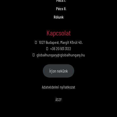
Pécs I.
Pécs II.
Rólunk
Kapcsolat
1027 Budapest, Margit Körút 40.
+36 20 931 3122
globalhungary@globalhungary.hu
Írjon nekünk
Adatvédelmi nyilatkozat
ÁSZF