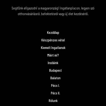
Segítünk eligazodni a magyarországi ingatlanpiacon, legyen szó
otthonvásárlásról, befektetésről vagy új élet kezdéséről.
Kezdőlap
Készpénzes vétel
Kiemelt Ingatlanok
Miért mi?
Irodáink
Budapest
Balaton
Pécs I.
Pécs II.
Rólunk