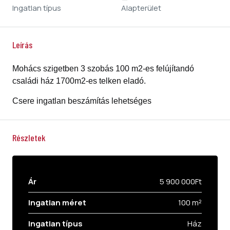
Ingatlan típus
Alapterület
Leírás
Mohács szigetben 3 szobás 100 m2-es felújítandó
családi ház 1700m2-es telken eladó.
Csere ingatlan beszámítás lehetséges
Részletek
Ár
5 900 000Ft
Ingatlan méret
100 m²
Ingatlan típus
Ház