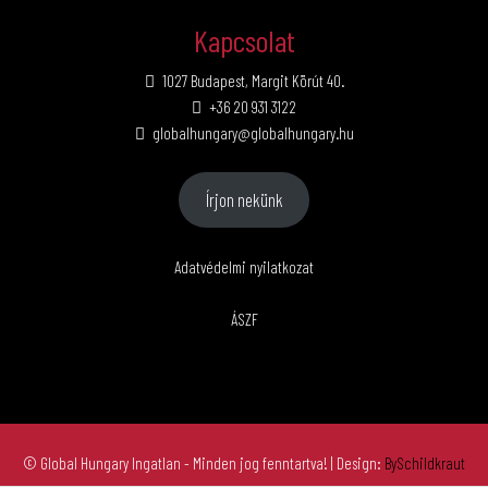
Kapcsolat
1027 Budapest, Margit Körút 40.
+36 20 931 3122
globalhungary@globalhungary.hu
Írjon nekünk
Adatvédelmi nyilatkozat
ÁSZF
© Global Hungary Ingatlan - Minden jog fenntartva!
| Design:
BySchildkraut