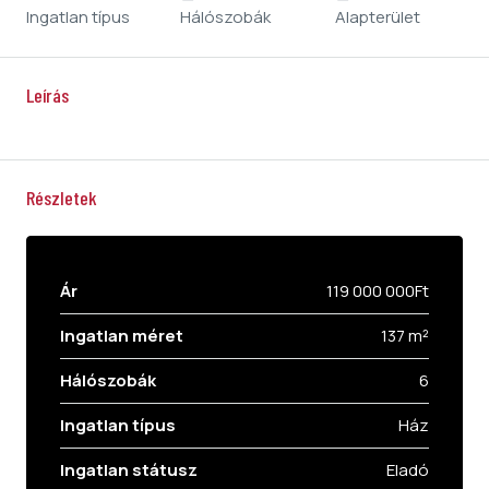
Ingatlan típus
Hálószobák
Alapterület
Leírás
Részletek
Ár
119 000 000Ft
Ingatlan méret
137 m²
Hálószobák
6
Ingatlan típus
Ház
Ingatlan státusz
Eladó