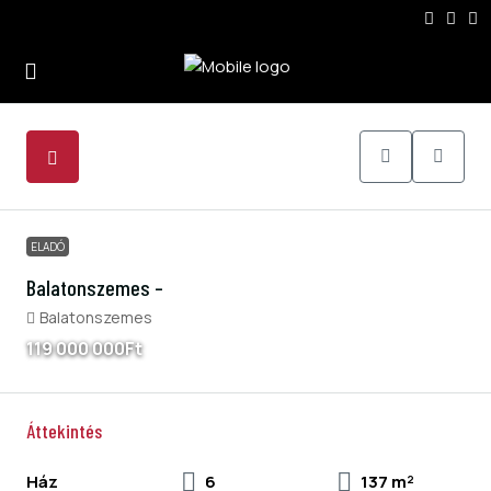
6
ELADÓ
Balatonszemes –
Balatonszemes
119 000 000Ft
Áttekintés
Ház
6
137 m²