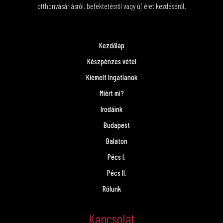
otthonvásárlásról, befektetésről vagy új élet kezdéséről.
Kezdőlap
Készpénzes vétel
Kiemelt Ingatlanok
Miért mi?
Irodáink
Budapest
Balaton
Pécs I.
Pécs II.
Rólunk
Kapcsolat