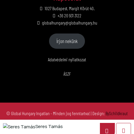
1027 Budapest, Margit Körút 40.
+36 20 931 3122
globalhungary@globalhungary.hu
Írjon nekünk
Adatvédelmi nyilatkozat
ÁSZF
© Global Hungary Ingatlan - Minden jog fenntartva!
| Design:
BySchildkraut
Seres Tamás