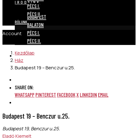
IRODÁINK
PÉCS I.
PÉCS II.
BUDAPEST
RÓLUNK
BALATON
PÉCS I.
Account
PÉCS II.
Kezdőlap
RÓLUNK
Ház
Budapest 19 – Benczur u.25.
SHARE ON:
WHATSAPP
PINTEREST
FACEBOOK
X
LINKEDIN
EMAIL
Budapest 19 – Benczur u.25.
Budapest 19, Benczur u.25.
Eladó
Kiemelt