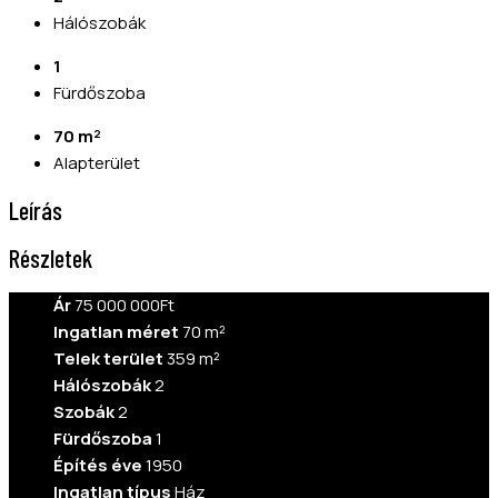
Hálószobák
1
Fürdőszoba
70 m²
Alapterület
Leírás
Részletek
Ár
75 000 000Ft
Ingatlan méret
70 m²
Telek terület
359 m²
Hálószobák
2
Szobák
2
Fürdőszoba
1
Építés éve
1950
Ingatlan típus
Ház