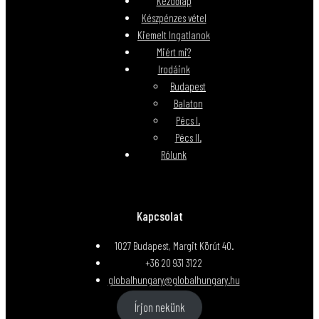
Kezdőlap
Készpénzes vétel
Kiemelt Ingatlanok
Miért mi?
Irodáink
Budapest
Balaton
Pécs I.
Pécs II.
Rólunk
Kapcsolat
1027 Budapest, Margit Körút 40.
+36 20 931 3122
globalhungary@globalhungary.hu
Írjon nekünk