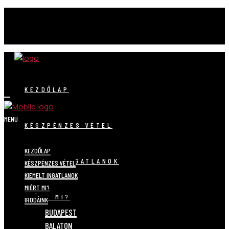
KEZDŐLAP
MENU
KÉSZPÉNZES VÉTEL
KEZDŐLAP
KIEMELT INGATLANOK
KÉSZPÉNZES VÉTEL
KIEMELT INGATLANOK
MIÉRT MI?
MIÉRT MI?
IRODÁINK
BUDAPEST
BALATON