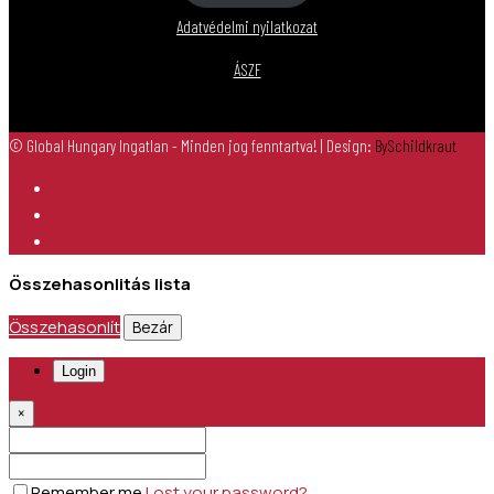
Adatvédelmi nyilatkozat
ÁSZF
© Global Hungary Ingatlan - Minden jog fenntartva!
| Design:
BySchildkraut
Összehasonlitás lista
Összehasonlít
Bezár
Login
×
Remember me
Lost your password?