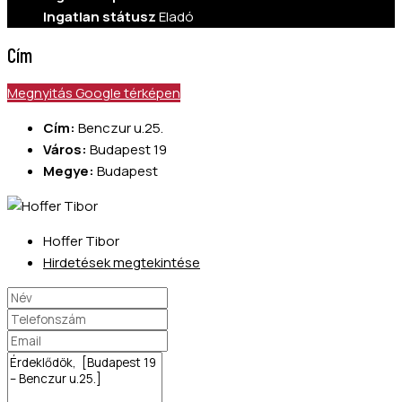
Ingatlan státusz
Eladó
Cím
Megnyitás Google térképen
Cím:
Benczur u.25.
Város:
Budapest 19
Megye:
Budapest
Hoffer Tibor
Hirdetések megtekintése