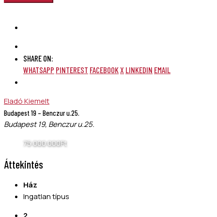
SHARE ON:
WHATSAPP
PINTEREST
FACEBOOK
X
LINKEDIN
EMAIL
Eladó
Kiemelt
Budapest 19 – Benczur u.25.
Budapest 19, Benczur u.25.
75 000 000Ft
Áttekintés
Ház
Ingatlan típus
2