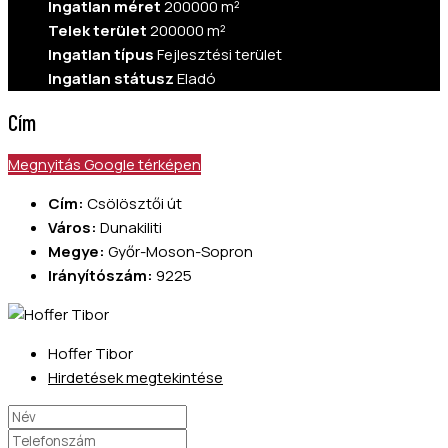
Ingatlan méret
200000 m²
Telek terület
200000 m²
Ingatlan típus
Fejlesztési terület
Ingatlan státusz
Eladó
Cím
Megnyitás Google térképen
Cím:
Csölösztői út
Város:
Dunakiliti
Megye:
Győr-Moson-Sopron
Irányítószám:
9225
Hoffer Tibor
Hirdetések megtekintése