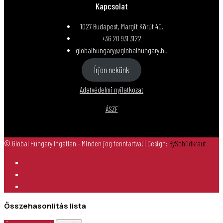
Kapcsolat
1027 Budapest, Margit Körút 40.
+36 20 931 3122
globalhungary@globalhungary.hu
Írjon nekünk
Adatvédelmi nyilatkozat
ÁSZF
© Global Hungary Ingatlan - Minden jog fenntartva!
| Design:
BySchildkraut
Összehasonlitás lista