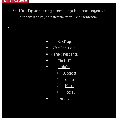
Email küldése
Segítünk eligazodni a magyarországi ingatlanpiacon, legyen szó
otthonvásárlásról, befektetésről vagy új élet kezdéséről.
Kezdőlap
Készpénzes vétel
Kiemelt Ingatlanok
Miért mi?
Irodáink
Budapest
Balaton
Pécs I.
Pécs II.
Rólunk