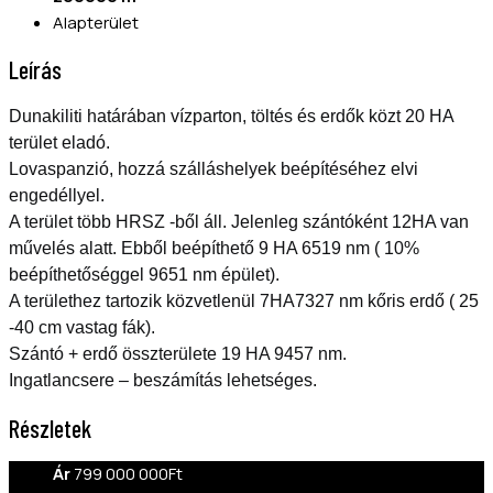
Alapterület
Leírás
Dunakiliti határában vízparton, töltés és erdők közt 20 HA
terület eladó.
Lovaspanzió, hozzá szálláshelyek beépítéséhez elvi
engedéllyel.
A terület több HRSZ -ből áll. Jelenleg szántóként 12HA van
művelés alatt. Ebből beépíthető 9 HA 6519 nm ( 10%
beépíthetőséggel 9651 nm épület).
A területhez tartozik közvetlenül 7HA7327 nm kőris erdő ( 25
-40 cm vastag fák).
Szántó + erdő összterülete 19 HA 9457 nm.
Ingatlancsere – beszámítás lehetséges.
Részletek
Ár
799 000 000Ft