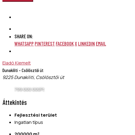
SHARE ON:
WHATSAPP
PINTEREST
FACEBOOK
X
LINKEDIN
EMAIL
Eladó
Kiemelt
Dunakiliti – Csölösztői út
9225 Dunakiliti, Csölösztői út
799 000 000Ft
Áttekintés
Fejlesztési terület
Ingatlan típus
200000 m²