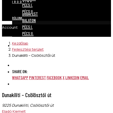
IRODÁINK
PÉCS I.
PÉCS II.
BUDAPEST
RÓLUNK
BALATON
PÉCS I.
Account
PÉCS II.
Kezdőlap
RÓLUNK
Fejlesztési terület
Dunakiliti – Csölösztői út
SHARE ON:
WHATSAPP
PINTEREST
FACEBOOK
X
LINKEDIN
EMAIL
Dunakiliti – Csölösztői út
9225 Dunakiliti, Csölösztői út
Eladó
Kiemelt