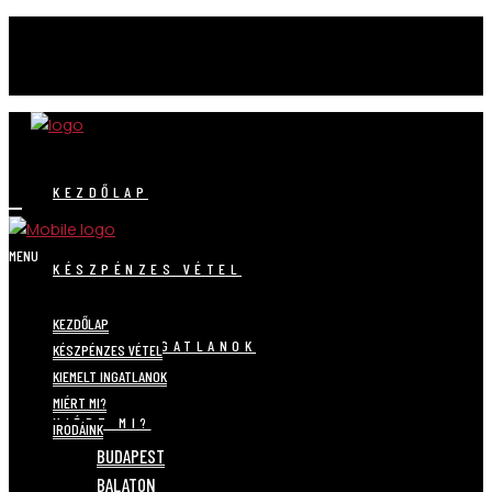
KEZDŐLAP
MENU
KÉSZPÉNZES VÉTEL
KEZDŐLAP
KIEMELT INGATLANOK
KÉSZPÉNZES VÉTEL
KIEMELT INGATLANOK
MIÉRT MI?
MIÉRT MI?
IRODÁINK
BUDAPEST
BALATON