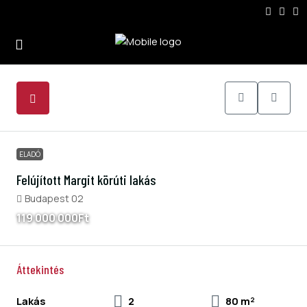
5
ELADÓ
Felújított Margit körúti lakás
Budapest 02
119 000 000Ft
Áttekintés
Lakás
2
80 m²