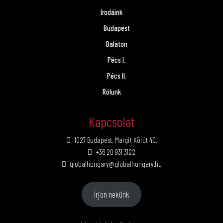
Irodáink
Budapest
Balaton
Pécs I.
Pécs II.
Rólunk
Kapcsolat
1027 Budapest, Margit Körút 40.
+36 20 931 3122
globalhungary@globalhungary.hu
Írjon nekünk