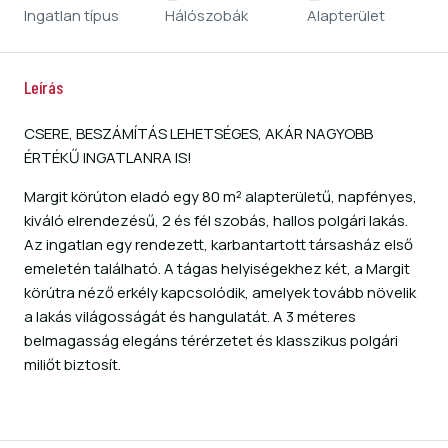
Ingatlan típus
Hálószobák
Alapterület
Leírás
CSERE, BESZÁMÍTÁS LEHETSÉGES, AKÁR NAGYOBB
ÉRTÉKŰ INGATLANRA IS!
Margit körúton eladó egy 80 m² alapterületű, napfényes,
kiváló elrendezésű, 2 és fél szobás, hallos polgári lakás.
Az ingatlan egy rendezett, karbantartott társasház első
emeletén található. A tágas helyiségekhez két, a Margit
körútra néző erkély kapcsolódik, amelyek tovább növelik
a lakás világosságát és hangulatát. A 3 méteres
belmagasság elegáns térérzetet és klasszikus polgári
miliőt biztosít.
Read More