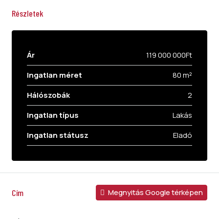
Részletek
Ár
119 000 000Ft
Ingatlan méret
80 m²
Hálószobák
2
Ingatlan típus
Lakás
Ingatlan státusz
Eladó
Cím
Megnyitás Google térképen