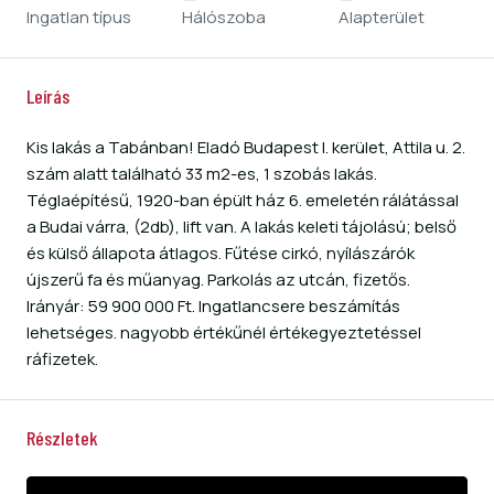
Ingatlan típus
Hálószoba
Alapterület
Leírás
Kis lakás a Tabánban! Eladó Budapest I. kerület, Attila u. 2.
szám alatt található 33 m2-es, 1 szobás lakás.
Téglaépítésű, 1920-ban épült ház 6. emeletén rálátással
a Budai várra, (2db), lift van. A lakás keleti tájolású; belső
és külső állapota átlagos. Fűtése cirkó, nyílászárók
újszerű fa és műanyag. Parkolás az utcán, fizetős.
Irányár: 59 900 000 Ft. Ingatlancsere beszámítás
lehetséges. nagyobb értékűnél értékegyeztetéssel
ráfizetek.
Részletek