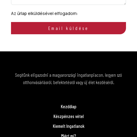
Az űrlap elküldésével elfogadom:
ÁSZF
Email küldése
Segítünk eligazodni a magyarországi ingatlanpiacon, legyen szó
otthonvásárlásról, befektetésről vagy új élet kezdéséről.
Kezdőlap
Készpénzes vétel
Kiemelt Ingatlanok
Miért mi?