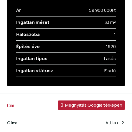
Ár
59 900 000Ft
Ingatlan méret
33 m²
Hálószoba
1
Építés éve
1920
Ingatlan típus
Lakás
Ingatlan státusz
Eladó
Cím
Megnyitás Google térképen
Cím:
Attila u. 2.