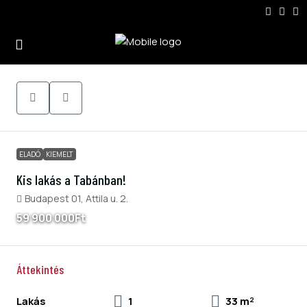
0
ELADÓ
KIEMELT
Kis lakás a Tabánban!
Budapest 01, Attila u. 2.
59 900 000Ft
Áttekintés
Lakás
1
33 m²