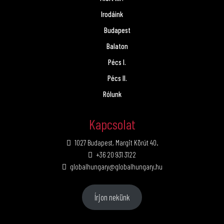
Irodáink
Budapest
Balaton
Pécs I.
Pécs II.
Rólunk
Kapcsolat
1027 Budapest, Margit Körút 40.
+36 20 931 3122
globalhungary@globalhungary.hu
Írjon nekünk