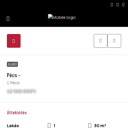
2
ELADÓ
Pécs –
Pécs
42 900 000Ft
Áttekintés
Lakás
1
30 m²