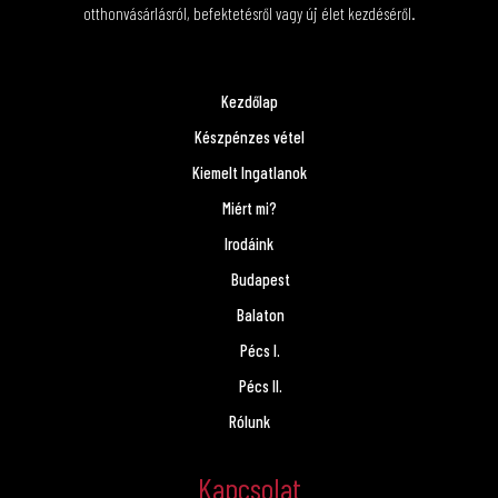
otthonvásárlásról, befektetésről vagy új élet kezdéséről.
Kezdőlap
Készpénzes vétel
Kiemelt Ingatlanok
Miért mi?
Irodáink
Budapest
Balaton
Pécs I.
Pécs II.
Rólunk
Kapcsolat