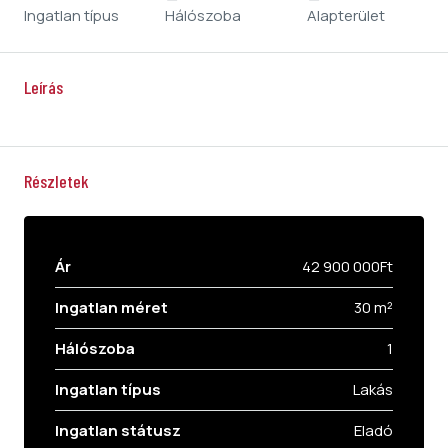
Ingatlan típus
Hálószoba
Alapterület
Leírás
Részletek
Ár
42 900 000Ft
Ingatlan méret
30 m²
Hálószoba
1
Ingatlan típus
Lakás
Ingatlan státusz
Eladó