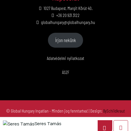
1027 Budapest, Margit Körút 40.
+36 20 931 3122
globalhungary@globalhungary.hu
Írjon nekünk
Adatvédelmi nyilatkozat
ÁSZF
© Global Hungary Ingatlan - Minden jog fenntartva!
| Design:
BySchildkraut
Seres Tamás