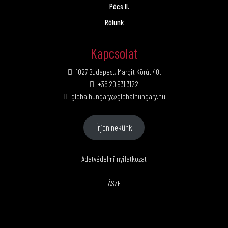
Pécs II.
Rólunk
Kapcsolat
1027 Budapest, Margit Körút 40.
+36 20 931 3122
globalhungary@globalhungary.hu
Írjon nekünk
Adatvédelmi nyilatkozat
ÁSZF