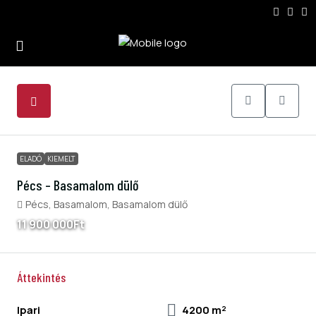
3
ELADÓ
KIEMELT
Pécs – Basamalom dülő
Pécs, Basamalom, Basamalom dülő
11 900 000Ft
Áttekintés
Ipari
4200 m²