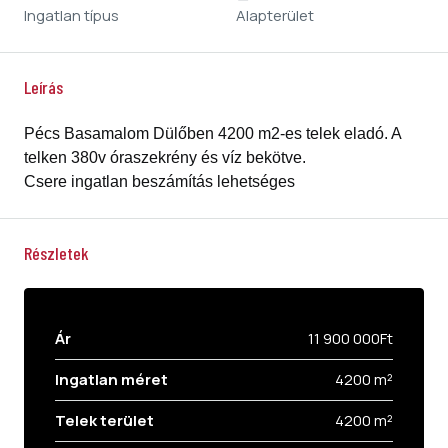
Ingatlan típus
Alapterület
Leírás
Pécs Basamalom Dülőben 4200 m2-es telek eladó. A
telken 380v óraszekrény és víz bekötve.
Csere ingatlan beszámítás lehetséges
Részletek
Ár
11 900 000Ft
Ingatlan méret
4200 m²
Telek terület
4200 m²