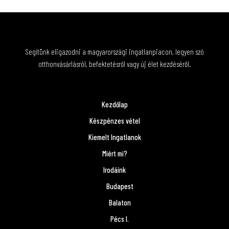
Segítünk eligazodni a magyarországi ingatlanpiacon, legyen szó
otthonvásárlásról, befektetésről vagy új élet kezdéséről.
Kezdőlap
Készpénzes vétel
Kiemelt Ingatlanok
Miért mi?
Irodáink
Budapest
Balaton
Pécs I.