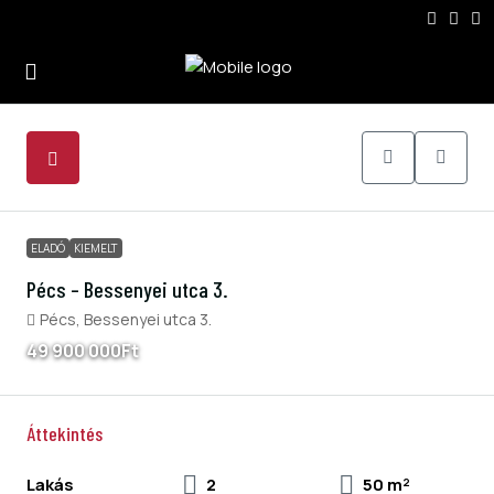
5
ELADÓ
KIEMELT
Pécs – Bessenyei utca 3.
Pécs, Bessenyei utca 3.
49 900 000Ft
Áttekintés
Lakás
2
50 m²