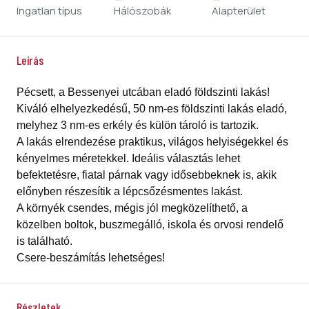
Ingatlan típus
Hálószobák
Alapterület
Leírás
Pécsett, a Bessenyei utcában eladó földszinti lakás!
Kiváló elhelyezkedésű, 50 nm-es földszinti lakás eladó,
melyhez 3 nm-es erkély és külön tároló is tartozik.
A lakás elrendezése praktikus, világos helyiségekkel és
kényelmes méretekkel. Ideális választás lehet
befektetésre, fiatal párnak vagy idősebbeknek is, akik
előnyben részesítik a lépcsőzésmentes lakást.
A környék csendes, mégis jól megközelíthető, a
közelben boltok, buszmegálló, iskola és orvosi rendelő
is található.
Csere-beszámítás lehetséges!
Részletek