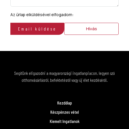
Az űrlap elküldésével elfogadom:
ÁSZF
Hívás
Email küldése
Segítünk eligazodni a magyarországi ingatlanpiacon, legyen szó
otthonvásárlásról, befektetésről vagy új élet kezdéséről.
Kezdőlap
Készpénzes vétel
Kiemelt Ingatlanok