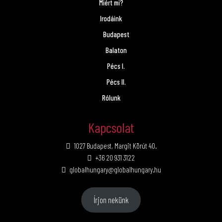
Miért mi?
Irodáink
Budapest
Balaton
Pécs I.
Pécs II.
Rólunk
Kapcsolat
1027 Budapest, Margit Körút 40.
+36 20 931 3122
globalhungary@globalhungary.hu
Írjon nekünk