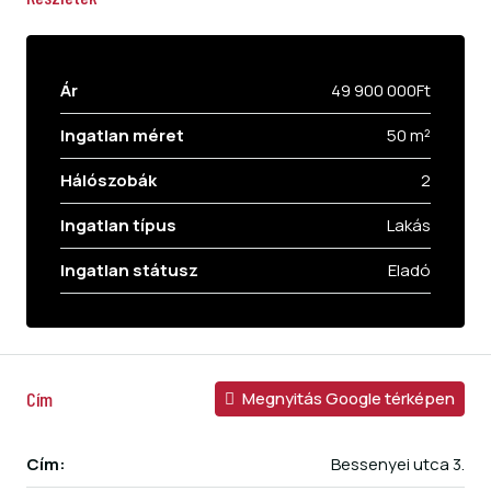
Ár
49 900 000Ft
Ingatlan méret
50 m²
Hálószobák
2
Ingatlan típus
Lakás
Ingatlan státusz
Eladó
Cím
Megnyitás Google térképen
Cím:
Bessenyei utca 3.