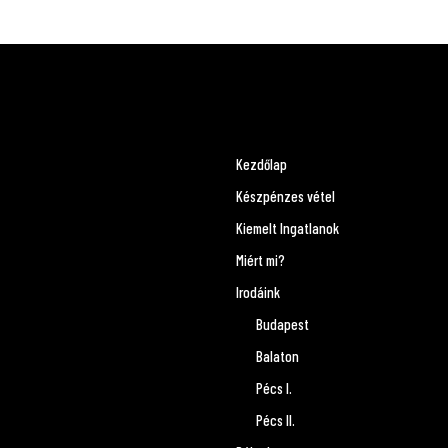
Kezdőlap
Készpénzes vétel
Kiemelt Ingatlanok
Miért mi?
Irodáink
Budapest
Balaton
Pécs I.
Pécs II.