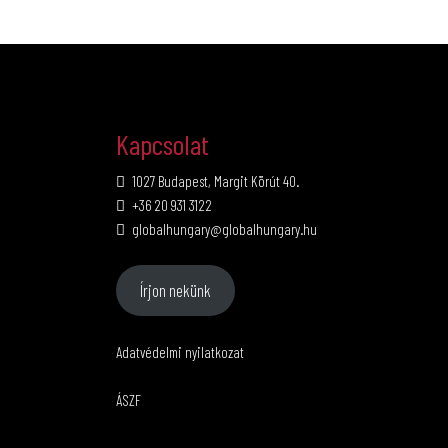
Kapcsolat
1027 Budapest, Margit Körút 40.
+36 20 931 3122
globalhungary@globalhungary.hu
Írjon nekünk
Adatvédelmi nyilatkozat
ÁSZF