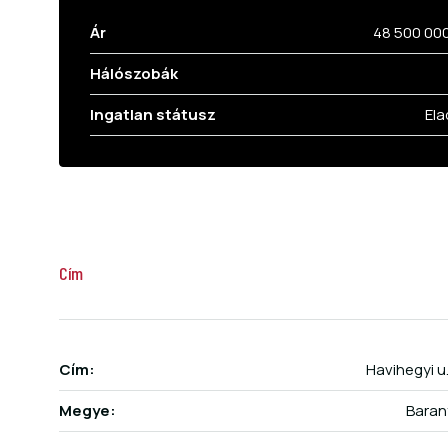
Ár
48 500 00
Hálószobák
Ingatlan státusz
Ela
Cím
Cím:
Havihegyi u.
Megye:
Baran