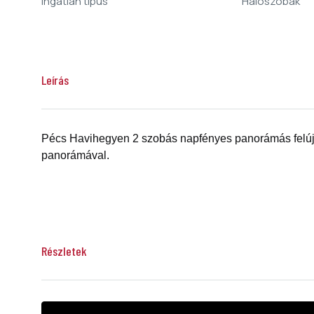
Ingatlan típus
Hálószobák
Leírás
Pécs Havihegyen 2 szobás napfényes panorámás felújít
panorámával.
Az űrlap elküldésével elfogadom:
ÁSZF
Hívás
Email küldése
Részletek