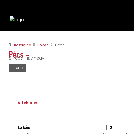
Kezdőlap
Lakás
Pécs –
Pécs –
Pécs, Havihegy
ELADÓ
Áttekintés
Seres Tamás
Hirdetések megtekintése
Lakás
2