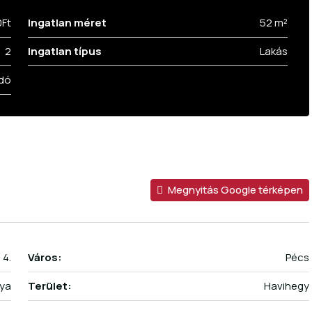
0Ft
Ingatlan méret
52 m²
2
Ingatlan típus
Lakás
dó
Megnyitás Google térképen
 4.
Város:
Pécs
ya
Terület:
Havihegy