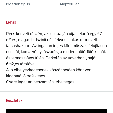
Ingatlan típus
Alapterület
Leírás
Pécs kedvelt részén, az Ispitaalján útján eladó egy 67
m²-es, magasföldszinti déli fekvésű lakás rendezett
társasházban. Az ingatlan teljes körű műszaki felújításon
esett át, korszerű nyílászárók, a modern hűtő-fűtő klímák
és termosztátos fűtés. Parkolás az udvarban , saját
6m2,es tárolóval.
A jó elhelyezkedésének köszönhetően könnyen
kiadható jó befektetés.
Csere ingatlan beszámítás lehetséges
Részletek