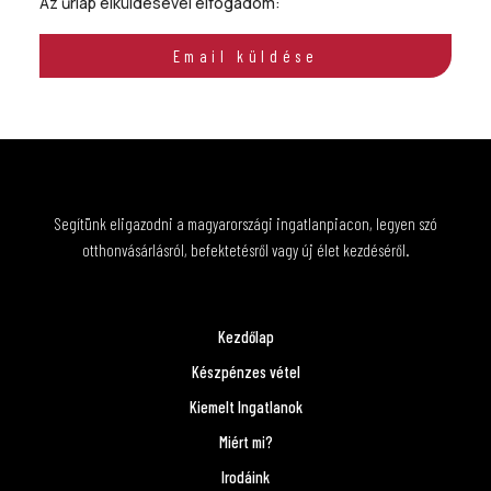
Az űrlap elküldésével elfogadom:
ÁSZF
Email küldése
Segítünk eligazodni a magyarországi ingatlanpiacon, legyen szó
otthonvásárlásról, befektetésről vagy új élet kezdéséről.
Kezdőlap
Készpénzes vétel
Kiemelt Ingatlanok
Miért mi?
Irodáink