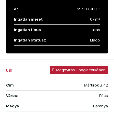
Ár
59 900 000Ft
Ingatlan méret
67 m²
Ingatlan típus
Lakás
Ingatlan státusz
Eladó
Cím
Megnyitás Google térképen
Cím:
Mártírok u. 42
Város:
Pécs
Megye:
Baranya