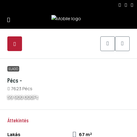
6
ELADÓ
Pécs –
7623 Pécs
59 900 000Ft
Áttekintés
Lakás
67 m²