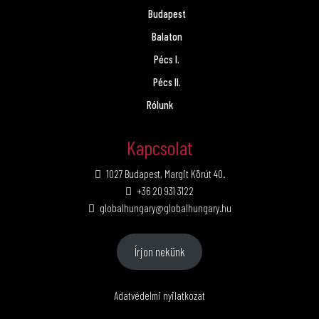
Budapest
Balaton
Pécs I.
Pécs II.
Rólunk
Kapcsolat
1027 Budapest, Margit Körút 40.
+36 20 931 3122
globalhungary@globalhungary.hu
Írjon nekünk
Adatvédelmi nyilatkozat