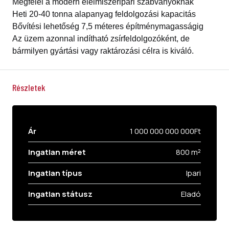
Megfelel a modern élelmiszeripari szabványoknak
Heti 20-40 tonna alapanyag feldolgozási kapacitás
Bővítési lehetőség 7,5 méteres építménymagasságig
Az üzem azonnal indítható zsírfeldolgozóként, de
bármilyen gyártási vagy raktározási célra is kiváló.
Részletek
Ár
1 000 000 000 000Ft
Ingatlan méret
800 m²
Ingatlan típus
Ipari
Ingatlan státusz
Eladó