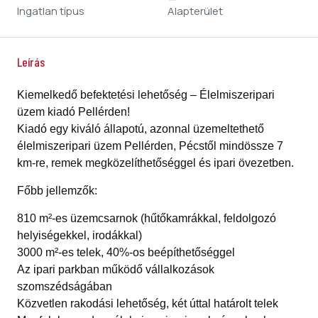
Ingatlan típus
Alapterület
Leírás
Kiemelkedő befektetési lehetőség – Élelmiszeripari
üzem kiadó Pellérden!
Kiadó egy kiváló állapotú, azonnal üzemeltethető
élelmiszeripari üzem Pellérden, Pécstől mindössze 7
km-re, remek megközelíthetőséggel és ipari övezetben.
Főbb jellemzők:
810 m²-es üzemcsarnok (hűtőkamrákkal, feldolgozó
helyiségekkel, irodákkal)
3000 m²-es telek, 40%-os beépíthetőséggel
Az ipari parkban működő vállalkozások
szomszédságában
Közvetlen rakodási lehetőség, két úttal határolt telek