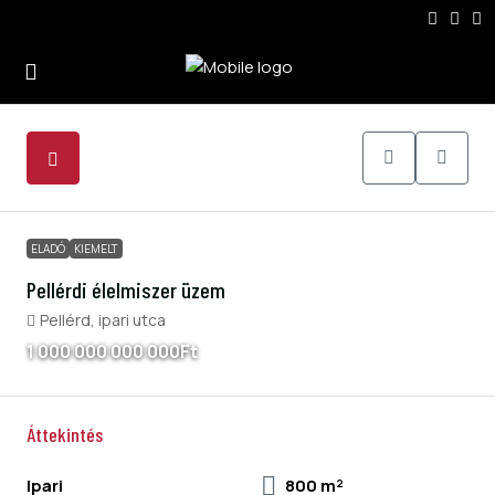
4
ELADÓ
KIEMELT
Pellérdi élelmiszer üzem
Pellérd, ipari utca
1 000 000 000 000Ft
Áttekintés
Ipari
800 m²