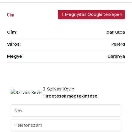
Cím
Megnyitás Google térképen
Cím:
ipari utca
Város:
Pellérd
Megye:
Baranya
Szilvási Kevin
Hirdetések megtekintése