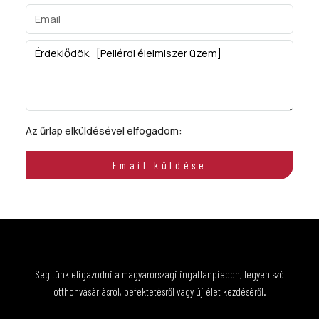
Az űrlap elküldésével elfogadom:
ÁSZF
Email küldése
Segítünk eligazodni a magyarországi ingatlanpiacon, legyen szó
otthonvásárlásról, befektetésről vagy új élet kezdéséről.