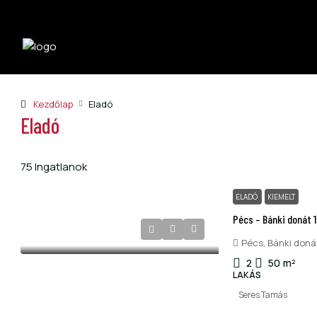
Kezdőlap
Eladó
Eladó
75 Ingatlanok
ELADÓ
KIEMELT
Pécs – Bánki donát 
Pécs, Bánki doná
2
50
m²
LAKÁS
Seres Tamás