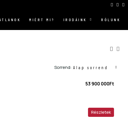
GATLANOK
MIÉRT MI?
IRODÁINK
RÓLUNK
Sorrend:
Alap sorrend
53 900 000Ft
Részletek