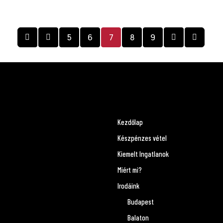
5
6
7
8
9
Kezdőlap
Készpénzes vétel
Kiemelt Ingatlanok
Miért mi?
Irodáink
Budapest
Balaton