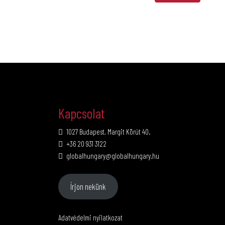
Kapcsolat
1027 Budapest, Margit Körút 40.
+36 20 931 3122
globalhungary@globalhungary.hu
Írjon nekünk
Adatvédelmi nyilatkozat