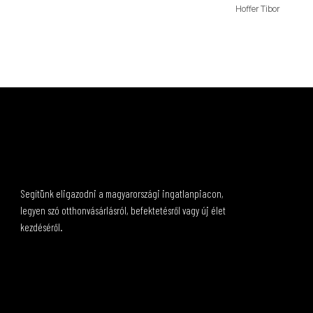
Hoffer Tibor
Segítünk eligazodni a magyarországi ingatlanpiacon,
legyen szó otthonvásárlásról, befektetésről vagy új élet
kezdéséről.