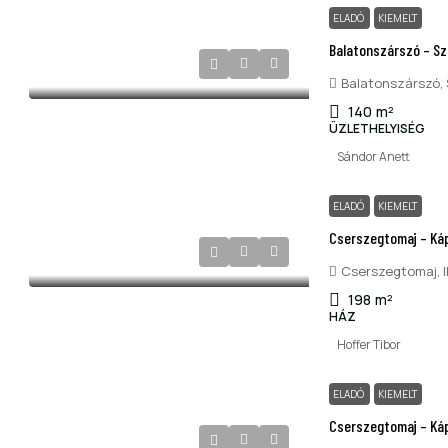
ELADÓ
KIEMELT
Balatonszárszó – S
Balatonszárszó,
140
m²
ÜZLETHELYISÉG
Sándor Anett
ELADÓ
KIEMELT
Cserszegtomaj – Kápo
Cserszegtomaj, III
198
m²
HÁZ
Hoffer Tibor
ELADÓ
KIEMELT
Cserszegtomaj – Káp