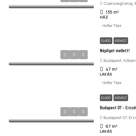
Cserszegtomaj, II
135
m²
HÁZ
Hoffer Tibor
ELADÓ
KIEMELT
Népliget mellett!
Budapest, Kőbány
47
m²
LAKÁS
Hoffer Tibor
ELADÓ
KIEMELT
Budapest 07 – Erzséb
Budapest 07, Erzs
67
m²
LAKÁS